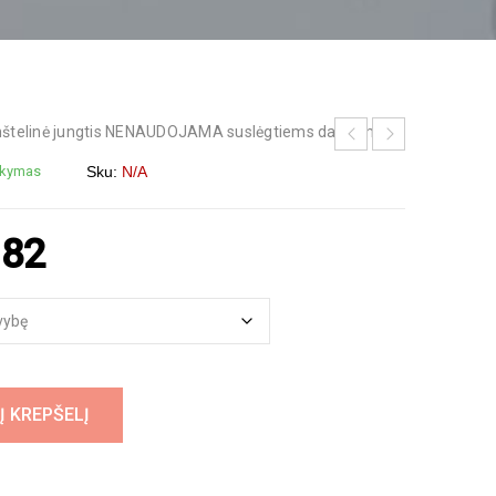
umštelinė jungtis NENAUDOJAMA suslėgtiems darbams.
akymas
Sku:
N/A
.82
Į KREPŠELĮ