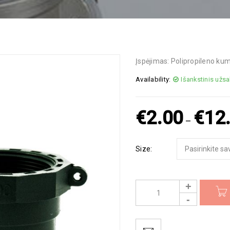
Įspėjimas: Polipropileno k
Availability:
Išankstinis užs
€
2.00
€
12
–
Size: