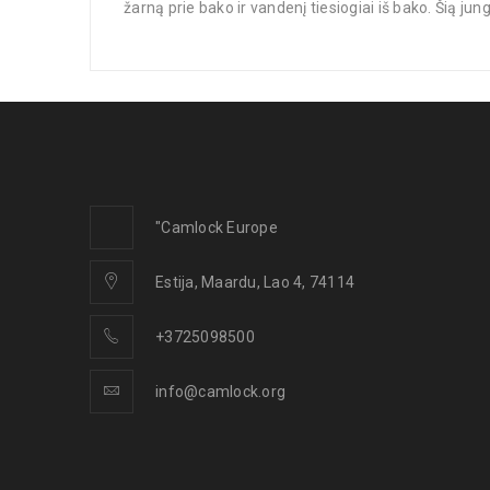
žarną prie bako ir vandenį tiesiogiai iš bako. Šią ju
"Camlock Europe
Estija, Maardu, Lao 4, 74114
+3725098500
info@camlock.org