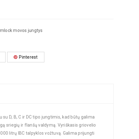
amlock movos jungtys
A
Pinterest
su D, B, C ir DC tipo jungtimis, kad būtų galima
gą sriegių ir flanšų valdymą. Vyriškasis griovelio
000 litrų IBC talpyklos vožtuvą. Galima prijungti