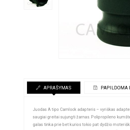
APRAŠYMAS
PAPILDOMA 
Juodas A tipo Camlock adapteris – vyriškas adapteri
saugiai greitai sujungti žarnas. Polipropileno kumšte
galas tinka prie bet kurios tokio pat dydžio moterišk