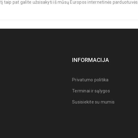
ngtį taip pat galite užsisakyti iš mūsų Europos internetinės parduotuvės
INFORMACIJA
Privatumo politika
Terminai ir sąlygos
Susisiekite su mumis