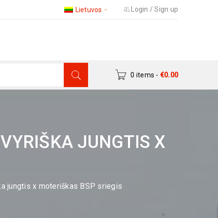
Login
/
Sign up
Lietuvos
0 items
-
€
0.00
 VYRIŠKA JUNGTIS X
ška jungtis x moteriškas BSP sriegis