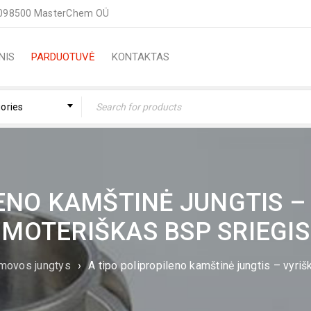
098500 MasterChem OÜ
NIS
PARDUOTUVĖ
KONTAKTAS
gories
ENO KAMŠTINĖ JUNGTIS –
MOTERIŠKAS BSP SRIEGIS
 movos jungtys
›
A tipo polipropileno kamštinė jungtis – vyri