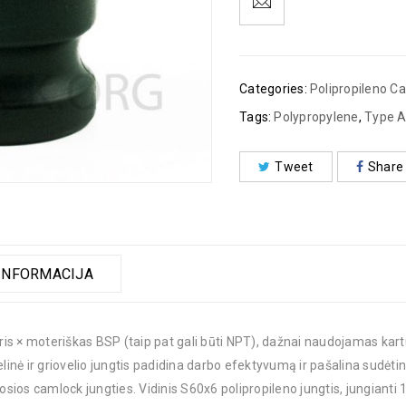
Categories:
Polipropileno C
Tags:
Polypropylene
,
Type 
Tweet
Share
INFORMACIJA
s × moteriškas BSP (taip pat gali būti NPT), dažnai naudojamas kartu 
linė ir griovelio jungtis padidina darbo efektyvumą ir pašalina sudėtin
osios camlock jungties. Vidinis S60x6 polipropileno jungtis, jungianti 1