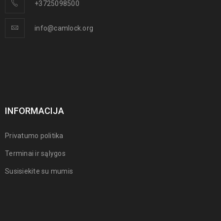
+3725098500
info@camlock.org
INFORMACIJA
Privatumo politika
Terminai ir sąlygos
Susisiekite su mumis